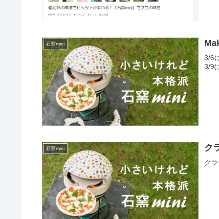
M
石窯mini
3/
3/
ク
石窯mini
クラ